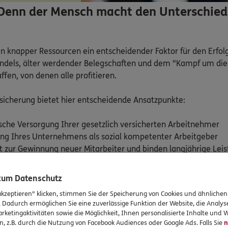
Denn der Mensch macht den Unterschied
ten knapper Ressourcen ein entscheidender Faktor für den Erfol
els, älter werdender Belegschaften und dem "Kampf um die bes
n, von denen alle profitieren.

sicherung bietet hier entscheidende Ansatzpunkte:

ische Versorgung Ihrer gesetzlich versicherten Arbeitnehmer

ng Ihres Unternehmens als sozial kompetenter Arbeitgeber

tät zur Gewinnung neuer Mitarbeiter und binden langjährige Leis
pektrum bieten wir Ihnen Lösungen eines Versicherers, der be
 zum Datenschutz
Und das für Sie bereits ab einer Anzahl von nur zehn gesetzlic
akzeptieren" klicken, stimmen Sie der Speicherung von Cookies und ähnlichen
. Dadurch ermöglichen Sie eine zuverlässige Funktion der Website, die Analy
rketingaktivitäten sowie die Möglichkeit, Ihnen personalisierte Inhalte und
n, z.B. durch die Nutzung von Facebook Audiences oder Google Ads. Falls Sie
n