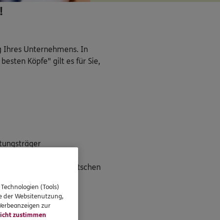
!
g Ihres Unternehmens. In 
ten Köpfe" gilt es für Sie, 
tungsträger

reits mit 75% der deutschen 
h versicherten 
 Technologien (Tools)
se der Websitenutzung,
 Werbeanzeigen zur
icht zustimmen