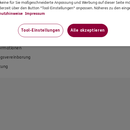
r keine für Sie maßgeschneiderte Anpassung und Werbung auf dieser Seite mö
erzeit über den Button "Tool-Einstellungen" anpassen. Näheres zu den einge
rvices
Das könnte Sie auch int
hutzhinweise
Impressum
en
Unsere Agentur
Tool-Einstellungen
Alle akzeptieren
en
Schwerpunkte
formationen
gsvereinbarung
tung