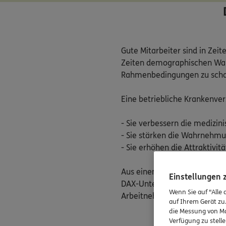
Gute Mitarbeiter sind in Zei
Zeiten demographischen Wand
Rahmenbedingungen zu schaffe
Eine betriebliche Krankenver
- Sie verbessern die medizin
- Sie stärken die Wahrnehmu
- Sie erhöhen die Attraktivi
Aus einem breiten Leistungss
Einstellungen
DAX-Unternehmen kooperiert. 
Wenn Sie auf "Alle 
Arbeitnehmern.
auf Ihrem Gerät zu
die Messung von Ma
Verfügung zu stelle