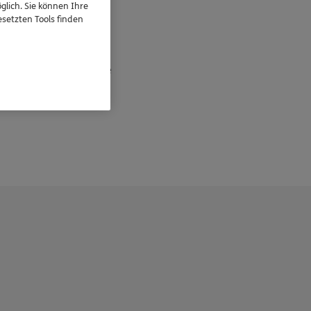
glich. Sie können Ihre
setzten Tools finden
eressieren
Standorte