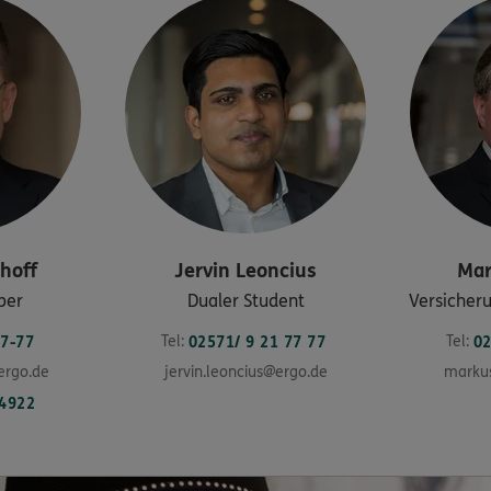
thoff
Jervin
Leoncius
Mar
ber
Dualer Student
Versicher
Tel:
Tel:
7-77
02571/ 9 21 77 77
02
ergo.de
jervin.leoncius@ergo.de
markus
4922