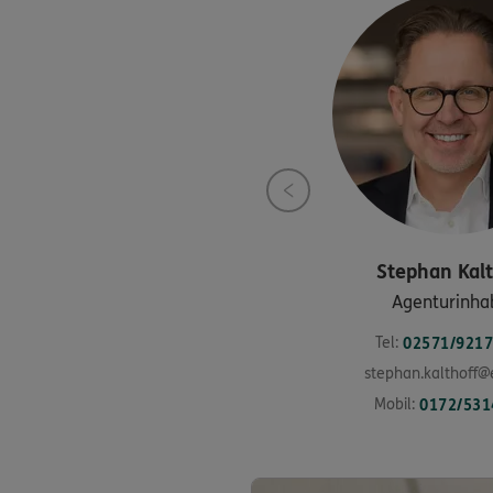
Stephan
Kal
Agenturinha
Tel:
02571/9217
stephan.kalthoff@
Mobil:
0172/531