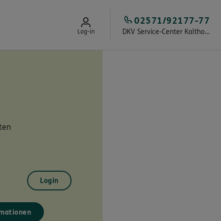
02571/92177-77
DKV Service-Center Kalthoff & Team
Log-in
ten
Login
mationen