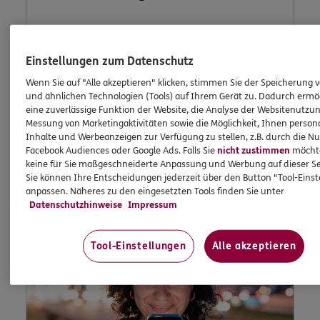
In Ihrem persönlichen Kundenportal „Meine
Einstellungen zum Datenschutz
Versicherungen“ können Sie Ihre
Wenn Sie auf "Alle akzeptieren" klicken, stimmen Sie der Speicherung 
Versicherungen bequem online verwalten.
und ähnlichen Technologien (Tools) auf Ihrem Gerät zu. Dadurch ermö
eine zuverlässige Funktion der Website, die Analyse der Websitenutzun
Messung von Marketingaktivitäten sowie die Möglichkeit, Ihnen persona
Inhalte und Werbeanzeigen zur Verfügung zu stellen, z.B. durch die N
Jetzt informieren
Facebook Audiences oder Google Ads. Falls Sie
nicht zustimmen
möchten
keine für Sie maßgeschneiderte Anpassung und Werbung auf dieser Se
Sie können Ihre Entscheidungen jederzeit über den Button "Tool-Eins
anpassen. Näheres zu den eingesetzten Tools finden Sie unter
Datenschutzhinweise
Impressum
Tool-Einstellungen
Alle akzeptieren